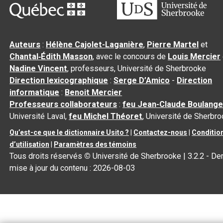
Auteurs
:
Hélène Cajolet-Laganière
,
Pierre Martel
et
Chantal‑Édith Masson
, avec le concours de
Louis Mercier
Nadine Vincent
, professeurs, Université de Sherbrooke
Direction lexicographique
:
Serge D’Amico
-
Direction
informatique
:
Benoit Mercier
Professeurs collaborateurs
:
feu Jean-Claude Boulange
Université Laval,
feu Michel Théoret
, Université de Sherbr
Qu’est-ce que le dictionnaire Usito ?
|
Contactez-nous
|
Conditio
d’utilisation
|
Paramètres des témoins
Tous droits réservés
©
Université de Sherbrooke |
3.2.2
- Der
mise à jour du contenu :
2026-08-03