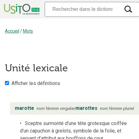
Accueil
/
Mots
Unité lexicale
Afficher les définitions
marotte
marottes
nom
féminin
singulier
nom
féminin
pluriel
Sceptre surmonté d’une tête grotesque coiffée
d’un capuchon à grelots, symbole de la folie, et
servant d’attribut aux bouffons de cour.