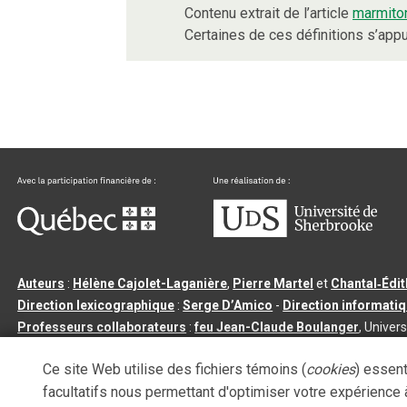
Contenu extrait de l’article
marmito
Certaines de ces définitions s’ap
Auteurs
:
Hélène Cajolet-Laganière
,
Pierre Martel
et
Chantal‑Édi
Direction lexicographique
:
Serge D’Amico
-
Direction informati
Professeurs collaborateurs
:
feu Jean-Claude Boulanger
, Univers
Qu’est-ce que le dictionnaire Usito ?
|
Contactez-nous
|
Condition
Ce site Web utilise des fichiers témoins (
cookies
) essent
Tous droits réservés
©
Université de Sherbrooke |
3.2.2
- Dernière mi
facultatifs nous permettant d'optimiser votre expérience à