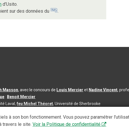
n
d’Usito.
puient sur des données du
.
th Masson
, avec le concours de
Louis Mercier
et
Nadine Vincent
, prof
que
:
Benoit Mercier
ité Laval,
feu Michel Théoret
, Université de Sherbrooke
s d’utilisation
|
Paramètres des témoins
iels à son bon fonctionnement. Vous pouvez paramétrer l'utilisa
se à jour du contenu :
2026-08-03
 travers le site.
Voir la Politique de confidentialité