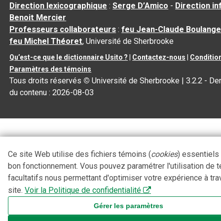
Direction lexicographique
:
Serge D’Amico
-
Direction i
Benoit Mercier
Professeurs collaborateurs
:
feu Jean-Claude Boulange
feu Michel Théoret
, Université de Sherbrooke
Qu’est-ce que le dictionnaire Usito ?
|
Contactez-nous
|
Condition
Paramètres des témoins
Tous droits réservés
©
Université de Sherbrooke |
3.2.2
- Der
du contenu :
2026-08-03
Ce site Web utilise des fichiers témoins (
cookies
) essentiels
bon fonctionnement. Vous pouvez paramétrer l'utilisation de 
facultatifs nous permettant d'optimiser votre expérience à tra
site.
Voir la Politique de confidentialité
Gérer les paramètres