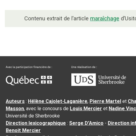
Contenu extrait de l’article
maraîchage
d’Usit
Auteurs
:
Hélène Cajolet-Laganière
,
Pierre Martel
et
Cha
Masson
, avec le concours de
Louis Mercier
et
Nadine Vin
Université de Sherbrooke
Direction lexicographique
:
Serge D’Amico
-
Direction i
Benoit Mercier