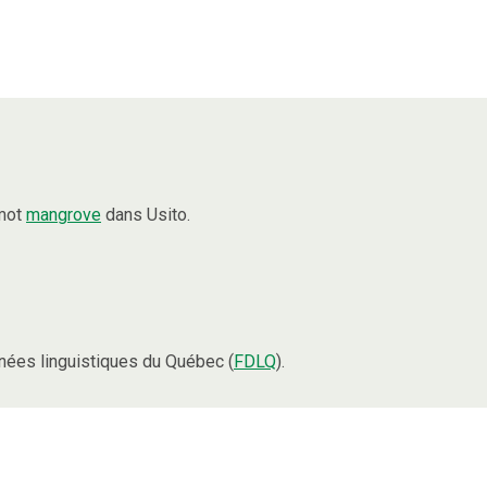
 mot
mangrove
dans Usito.
ées linguistiques du Québec (
FDLQ
).