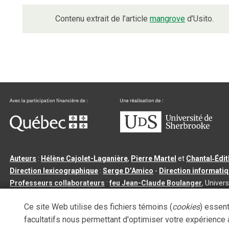
Contenu extrait de l’article
mangrove
d’Usito.
Auteurs
:
Hélène Cajolet-Laganière
,
Pierre Martel
et
Chantal‑Édi
Direction lexicographique
:
Serge D’Amico
-
Direction informati
Professeurs collaborateurs
:
feu Jean-Claude Boulanger
, Univers
Qu’est-ce que le dictionnaire Usito ?
|
Contactez-nous
|
Condition
Ce site Web utilise des fichiers témoins (
cookies
) essent
Tous droits réservés
©
Université de Sherbrooke |
3.2.2
- Dernière mi
facultatifs nous permettant d'optimiser votre expérience à