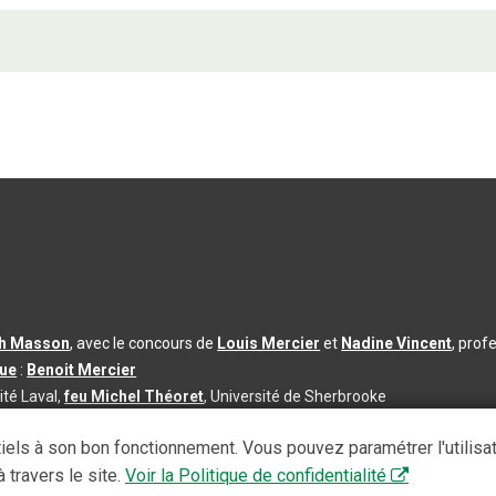
th Masson
, avec le concours de
Louis Mercier
et
Nadine Vincent
, prof
que
:
Benoit Mercier
ité Laval,
feu Michel Théoret
, Université de Sherbrooke
s d’utilisation
|
Paramètres des témoins
iels à son bon fonctionnement. Vous pouvez paramétrer l'utilisa
se à jour du contenu :
2026-08-03
 travers le site.
Voir la Politique de confidentialité