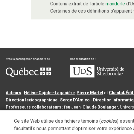
Contenu extrait de l’article
mandorle
d’Us
Certaines de ces définitions s’appuien
Auteurs
:
Hélène Cajolet-Laganière
,
Pierre Martel
et
Chantal‑Édi
Direction lexicographique
:
Serge D’Amico
-
Direction informati
Professeurs collaborateurs
:
feu Jean-Claude Boulanger
, Univers
Qu’est-ce que le dictionnaire Usito ?
|
Contactez-nous
|
Condition
Ce site Web utilise des fichiers témoins (
cookies
) essent
Tous droits réservés
©
Université de Sherbrooke |
3.2.2
- Dernière mi
facultatifs nous permettant d'optimiser votre expérience à