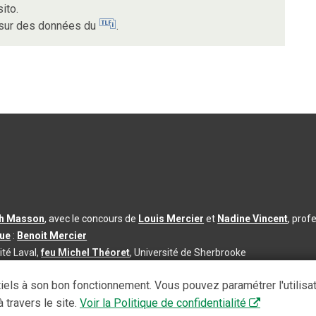
ito.
t sur des données du
.
th Masson
, avec le concours de
Louis Mercier
et
Nadine Vincent
, prof
que
:
Benoit Mercier
ité Laval,
feu Michel Théoret
, Université de Sherbrooke
s d’utilisation
|
Paramètres des témoins
iels à son bon fonctionnement. Vous pouvez paramétrer l'utilisa
se à jour du contenu :
2026-08-03
 travers le site.
Voir la Politique de confidentialité