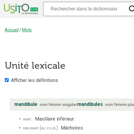
Accueil
/
Mots
Unité lexicale
Afficher les définitions
mandibule
mandibules
nom
féminin
singulier
nom
féminin
plur
anat.
Maxillaire inférieur.
fam.
anat.
(au plur.)
Mâchoires.