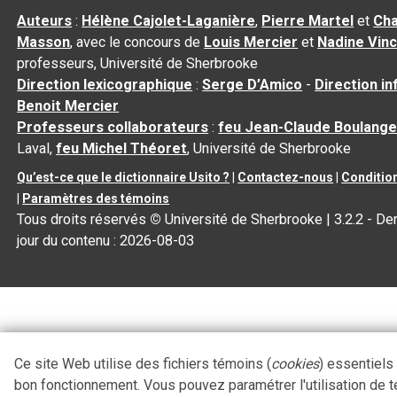
Auteurs
:
Hélène Cajolet-Laganière
,
Pierre Martel
et
Cha
Masson
, avec le concours de
Louis Mercier
et
Nadine Vin
professeurs, Université de Sherbrooke
Direction lexicographique
:
Serge D’Amico
-
Direction i
Benoit Mercier
Professeurs collaborateurs
:
feu Jean-Claude Boulange
Laval,
feu Michel Théoret
, Université de Sherbrooke
Qu’est-ce que le dictionnaire Usito ?
|
Contactez-nous
|
Condition
|
Paramètres des témoins
Tous droits réservés
©
Université de Sherbrooke |
3.2.2
- Der
jour du contenu :
2026-08-03
Ce site Web utilise des fichiers témoins (
cookies
) essentiels
bon fonctionnement. Vous pouvez paramétrer l'utilisation de 