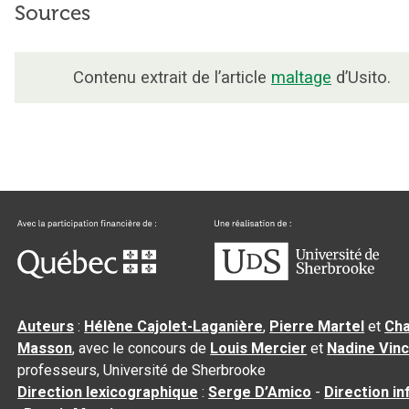
Sources
Contenu extrait de l’article
maltage
d’Usito.
Auteurs
:
Hélène Cajolet-Laganière
,
Pierre Martel
et
Cha
Masson
, avec le concours de
Louis Mercier
et
Nadine Vin
professeurs, Université de Sherbrooke
Direction lexicographique
:
Serge D’Amico
-
Direction i