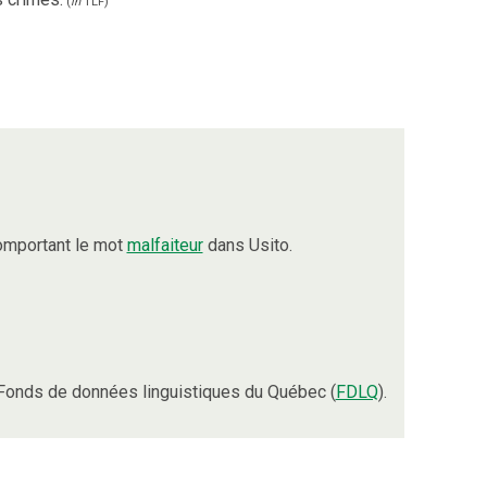
(
in
TLF
)
omportant le mot
malfaiteur
dans Usito.
Fonds de données linguistiques du Québec (
FDLQ
).