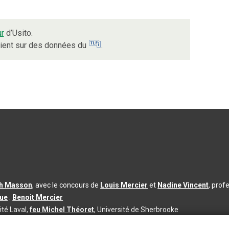
ur
d’Usito.
uient sur des données du
.
th Masson
, avec le concours de
Louis Mercier
et
Nadine Vincent
, prof
que
:
Benoit Mercier
ité Laval,
feu Michel Théoret
, Université de Sherbrooke
s d’utilisation
|
Paramètres des témoins