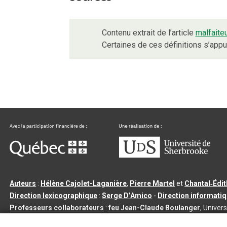
Contenu extrait de l’article
malfaite
Certaines de ces définitions s’app
Auteurs
:
Hélène Cajolet-Laganière
,
Pierre Martel
et
Chantal‑Édi
Direction lexicographique
:
Serge D’Amico
-
Direction informati
Professeurs collaborateurs
:
feu Jean-Claude Boulanger
, Univers
Qu’est-ce que le dictionnaire Usito ?
|
Contactez-nous
|
Condition