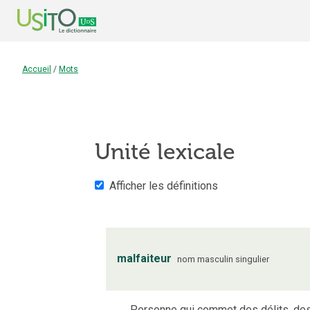
Accueil
/
Mots
Unité lexicale
Afficher les définitions
malfaiteur
nom
masculin
singulier
Personne qui commet des délits, des