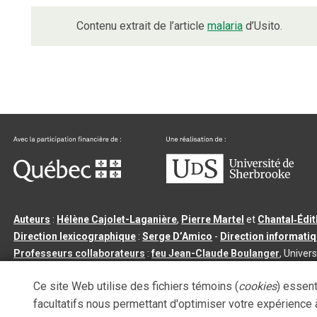
Contenu extrait de l’article
malaria
d’Usito.
Auteurs
:
Hélène Cajolet-Laganière
,
Pierre Martel
et
Chantal‑Édi
Direction lexicographique
:
Serge D’Amico
-
Direction informati
Professeurs collaborateurs
:
feu Jean-Claude Boulanger
, Univers
Qu’est-ce que le dictionnaire Usito ?
|
Contactez-nous
|
Condition
Ce site Web utilise des fichiers témoins (
cookies
) essent
Tous droits réservés
©
Université de Sherbrooke |
3.2.2
- Dernière mi
facultatifs nous permettant d'optimiser votre expérience à