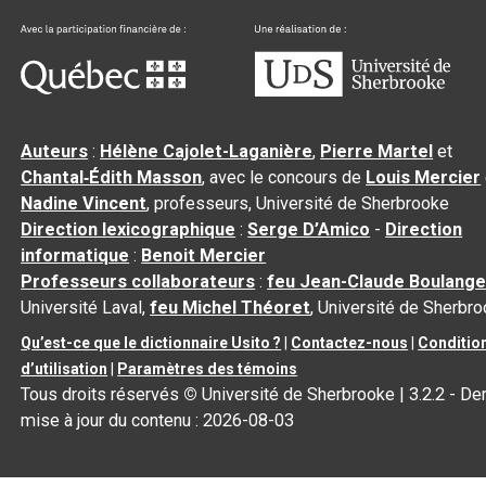
Auteurs
:
Hélène Cajolet-Laganière
,
Pierre Martel
et
Chantal‑Édith Masson
, avec le concours de
Louis Mercier
Nadine Vincent
, professeurs, Université de Sherbrooke
Direction lexicographique
:
Serge D’Amico
-
Direction
informatique
:
Benoit Mercier
Professeurs collaborateurs
:
feu Jean-Claude Boulange
Université Laval,
feu Michel Théoret
, Université de Sherbr
Qu’est-ce que le dictionnaire Usito ?
|
Contactez-nous
|
Conditio
d’utilisation
|
Paramètres des témoins
Tous droits réservés
©
Université de Sherbrooke |
3.2.2
- Der
mise à jour du contenu :
2026-08-03