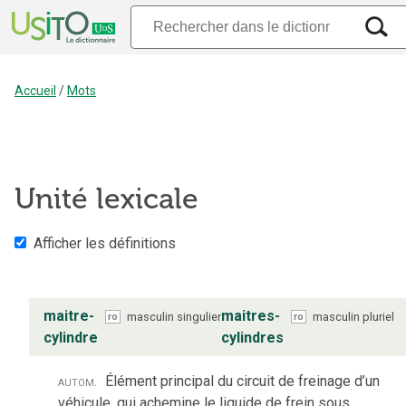
Accueil
/
Mots
Unité lexicale
Afficher les définitions
maitre-
maitres-
masculin
singulier
masculin
pluriel
ro
ro
cylindre
cylindres
autom.
Élément principal du circuit de freinage d’un
véhicule, qui achemine le liquide de frein sous