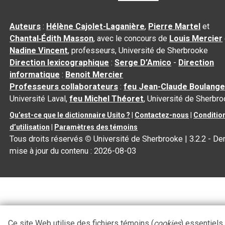
Auteurs
:
Hélène Cajolet-Laganière
,
Pierre Martel
et
Chantal‑Édith Masson
, avec le concours de
Louis Mercier
Nadine Vincent
, professeurs, Université de Sherbrooke
Direction lexicographique
:
Serge D’Amico
-
Direction
informatique
:
Benoit Mercier
Professeurs collaborateurs
:
feu Jean-Claude Boulange
Université Laval,
feu Michel Théoret
, Université de Sherbr
Qu’est-ce que le dictionnaire Usito ?
|
Contactez-nous
|
Conditio
d’utilisation
|
Paramètres des témoins
Tous droits réservés
©
Université de Sherbrooke |
3.2.2
- Der
mise à jour du contenu :
2026-08-03
Ce site Web utilise des fichiers témoins (
cookies
) essentiels