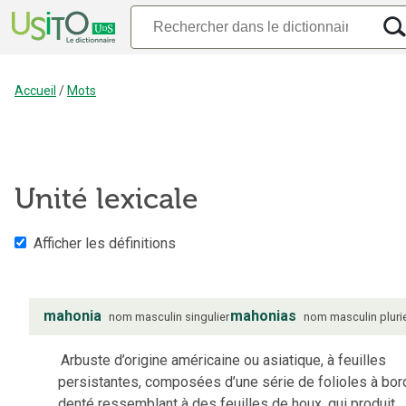
Accueil
/
Mots
Unité lexicale
Afficher les définitions
mahonia
mahonias
nom
masculin
singulier
nom
masculin
pluri
Arbuste d’origine américaine ou asiatique, à feuilles
persistantes, composées d’une série de folioles à bor
denté ressemblant à des feuilles de houx, qui produit