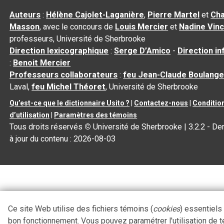
Auteurs
:
Hélène Cajolet-Laganière
,
Pierre Martel
et
Cha
Masson
, avec le concours de
Louis Mercier
et
Nadine Vin
professeurs, Université de Sherbrooke
Direction lexicographique
:
Serge D’Amico
-
Direction i
:
Benoit Mercier
Professeurs collaborateurs
:
feu Jean-Claude Boulange
Laval,
feu Michel Théoret
, Université de Sherbrooke
Qu’est-ce que le dictionnaire Usito ?
|
Contactez-nous
|
Conditio
d’utilisation
|
Paramètres des témoins
Tous droits réservés
©
Université de Sherbrooke |
3.2.2
- De
à jour du contenu :
2026-08-03
Ce site Web utilise des fichiers témoins (
cookies
) essentiels
bon fonctionnement. Vous pouvez paramétrer l'utilisation de 