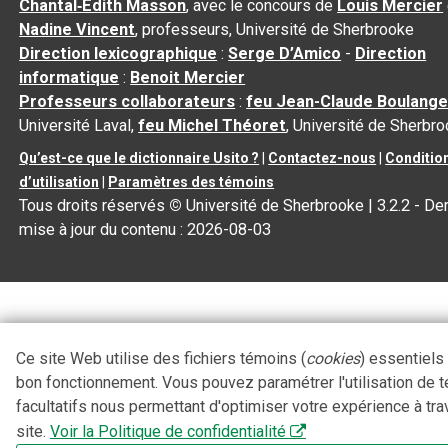
Chantal‑Édith Masson
, avec le concours de
Louis Mercier
Nadine Vincent
, professeurs, Université de Sherbrooke
Direction lexicographique
:
Serge D’Amico
-
Direction
informatique
:
Benoit Mercier
Professeurs collaborateurs
:
feu Jean-Claude Boulange
Université Laval,
feu Michel Théoret
, Université de Sherbr
Qu’est-ce que le dictionnaire Usito ?
|
Contactez-nous
|
Conditio
d’utilisation
|
Paramètres des témoins
Tous droits réservés
©
Université de Sherbrooke |
3.2.2
- Der
mise à jour du contenu :
2026-08-03
Ce site Web utilise des fichiers témoins (
cookies
) essentiels
bon fonctionnement. Vous pouvez paramétrer l'utilisation de 
facultatifs nous permettant d'optimiser votre expérience à tra
site.
Voir la Politique de confidentialité