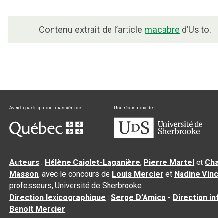
Contenu extrait de l’article
macabre
d’Usito.
Auteurs
:
Hélène Cajolet-Laganière
,
Pierre Martel
et
Cha
Masson
, avec le concours de
Louis Mercier
et
Nadine Vin
professeurs, Université de Sherbrooke
Direction lexicographique
:
Serge D’Amico
-
Direction i
Benoit Mercier