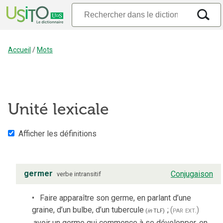
Accueil
/
Mots
Unité lexicale
Afficher les définitions
germer
Conjugaison
verbe
intransitif
Faire apparaître son germe, en parlant d’une
graine, d’un bulbe, d’un tubercule
;
(par ext.)
(
in
TLF
)
avoir un germe qui commence à se développer, en