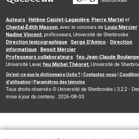
Auteurs
:
Hélène Cajolet-Laganière
,
Pierre Martel
et
Chantal‑Édith Masson
, avec le concours de
Louis Mercier
Nadine Vincent
, professeurs, Université de Sherbrooke
Direction lexicographique
:
Serge D’Amico
-
Direction
informatique
:
Benoit Mercier
Professeurs collaborateurs
:
feu Jean-Claude Boulange
Université Laval,
feu Michel Théoret
, Université de Sherbr
Qu’est-ce que le dictionnaire Usito ?
|
Contactez-nous
|
Conditio
d’utilisation
|
Paramètres des témoins
Tous droits réservés
©
Université de Sherbrooke |
3.2.2
- Der
mise à jour du contenu :
2026-08-03