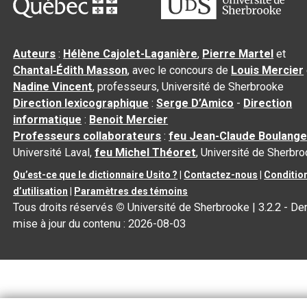
Auteurs
:
Hélène Cajolet-Laganière
,
Pierre Martel
et
Chantal‑Édith Masson
, avec le concours de
Louis Mercier
Nadine Vincent
, professeurs, Université de Sherbrooke
Direction lexicographique
:
Serge D’Amico
-
Direction
informatique
:
Benoit Mercier
Professeurs collaborateurs
:
feu Jean-Claude Boulange
Université Laval,
feu Michel Théoret
, Université de Sherbr
Qu’est-ce que le dictionnaire Usito ?
|
Contactez-nous
|
Conditio
d’utilisation
|
Paramètres des témoins
Tous droits réservés
©
Université de Sherbrooke |
3.2.2
- Der
mise à jour du contenu :
2026-08-03