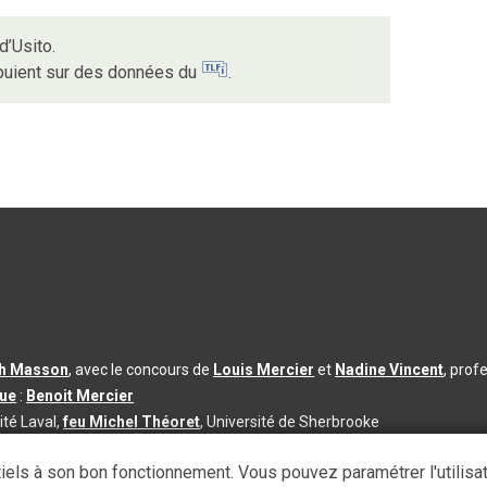
d’Usito.
ppuient sur des données du
.
th Masson
, avec le concours de
Louis Mercier
et
Nadine Vincent
, prof
que
:
Benoit Mercier
ité Laval,
feu Michel Théoret
, Université de Sherbrooke
s d’utilisation
|
Paramètres des témoins
iels à son bon fonctionnement. Vous pouvez paramétrer l'utilisa
se à jour du contenu :
2026-08-03