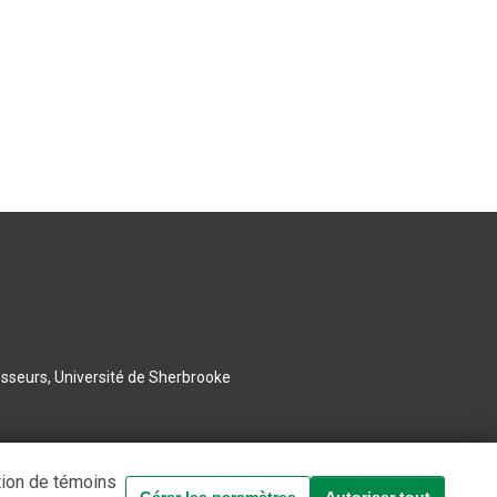
esseurs, Université de Sherbrooke
tion de témoins
Gérer les paramètres
Autoriser tout