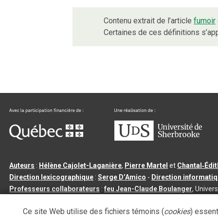
Contenu extrait de l’article
fumoir
Certaines de ces définitions s’a
Auteurs
:
Hélène Cajolet-Laganière
,
Pierre Martel
et
Chantal‑Édi
Direction lexicographique
:
Serge D’Amico
-
Direction informati
Professeurs collaborateurs
:
feu Jean-Claude Boulanger
, Univers
Qu’est-ce que le dictionnaire Usito ?
|
Contactez-nous
|
Condition
Ce site Web utilise des fichiers témoins (
cookies
) essent
Tous droits réservés
©
Université de Sherbrooke |
3.2.2
- Dernière mi