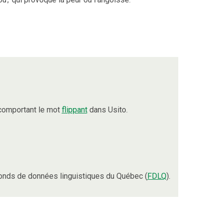
comportant le mot
flippant
dans Usito.
onds de données linguistiques du Québec (
FDLQ
).