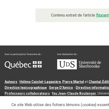
Contenu extrait de l’article
flippant
Auteurs
:
Hélène Cajolet-Laganière
,
Pierre Martel
et
Chantal‑Édi
Direction lexicographique
:
Serge D’Amico
-
Direction informati
Professeurs collaborateurs
:
feu Jean-Claude Boulanger
, Univers
Qu’est-ce que le dictionnaire Usito ?
|
Contactez-nous
|
Condition
Ce site Web utilise des fichiers témoins (
cookies
) essent
Tous droits réservés
©
Université de Sherbrooke |
3.2.2
- Dernière mi