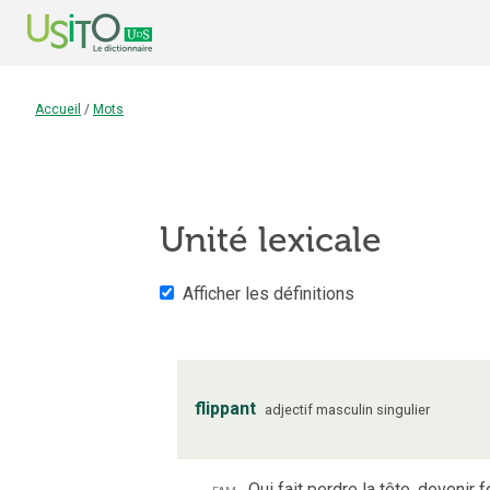
Accueil
/
Mots
Unité lexicale
Afficher les définitions
flippant
adjectif
masculin
singulier
fam.
Qui fait perdre la tête, devenir 