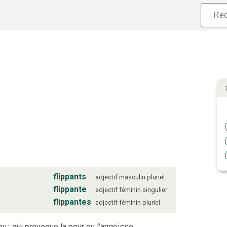
flippants
adjectif
masculin
pluriel
flippante
adjectif
féminin
singulier
flippantes
adjectif
féminin
pluriel
fou
;
qui provoque la peur ou l’angoisse.