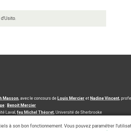
d’Usito.
th Masson
, avec le concours de
Louis Mercier
et
Nadine Vincent
, prof
que
:
Benoit Mercier
ité Laval,
feu Michel Théoret
, Université de Sherbrooke
s d’utilisation
|
Paramètres des témoins
iels à son bon fonctionnement. Vous pouvez paramétrer l'utilisa
se à jour du contenu :
2026-08-03