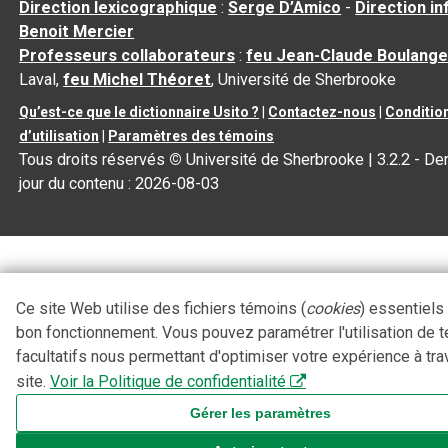
Direction lexicographique
:
Serge D’Amico
-
Direction i
Benoit Mercier
Professeurs collaborateurs
:
feu Jean-Claude Boulange
Laval,
feu Michel Théoret
, Université de Sherbrooke
Qu’est-ce que le dictionnaire Usito ?
|
Contactez-nous
|
Conditio
d’utilisation
|
Paramètres des témoins
Tous droits réservés
©
Université de Sherbrooke |
3.2.2
- Der
jour du contenu :
2026-08-03
Ce site Web utilise des fichiers témoins (
cookies
) essentiels
bon fonctionnement. Vous pouvez paramétrer l'utilisation de 
facultatifs nous permettant d'optimiser votre expérience à tra
site.
Voir la Politique de confidentialité
Gérer les paramètres