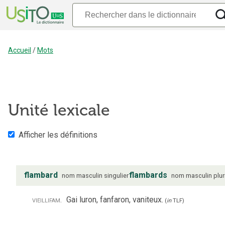
Accueil
/
Mots
Unité lexicale
Afficher les définitions
flambard
flambards
nom
masculin
singulier
nom
masculin
plur
vieilli
fam.
Gai luron, fanfaron, vaniteux.
(
in
TLF
)