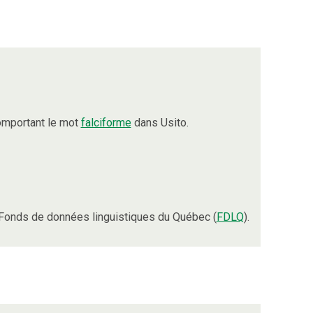
omportant le mot
falciforme
dans Usito.
Fonds de données linguistiques du Québec (
FDLQ
).