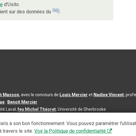
me
d’Usito.
uient sur des données du
.
th Masson
, avec le concours de
Louis Mercier
et
Nadine Vincent
, prof
que
:
Benoit Mercier
ité Laval,
feu Michel Théoret
, Université de Sherbrooke
s d’utilisation
|
Paramètres des témoins
iels à son bon fonctionnement. Vous pouvez paramétrer l'utilisa
se à jour du contenu :
2026-08-03
 travers le site.
Voir la Politique de confidentialité