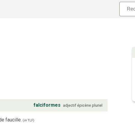
falciformes
adjectif
épicène
pluriel
e faucille.
(
in
TLF
)