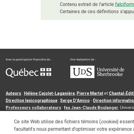
Contenu extrait de l’article
falcifor
Certaines de ces définitions s’app
Auteurs
:
Hélène Cajolet-Laganière
,
Pierre Martel
et
Chantal‑Édi
Direction lexicographique
:
Serge D’Amico
-
Direction informati
Professeurs collaborateurs
:
feu Jean-Claude Boulanger
, Univers
Qu’est-ce que le dictionnaire Usito ?
|
Contactez-nous
|
Condition
Ce site Web utilise des fichiers témoins (
cookies
) essent
Tous droits réservés
©
Université de Sherbrooke |
3.2.2
- Dernière mi
facultatifs nous permettant d'optimiser votre expérience à