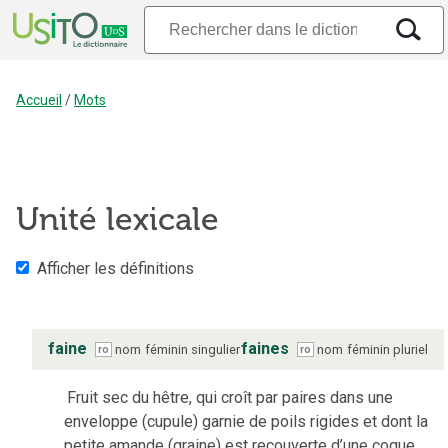
Accueil
/
Mots
Unité lexicale
Afficher les définitions
faine
faines
nom
féminin
singulier
nom
féminin
pluriel
ro
ro
Fruit sec du hêtre, qui croît par paires dans une
enveloppe (cupule) garnie de poils rigides et dont la
petite amande (graine) est recouverte d’une coque