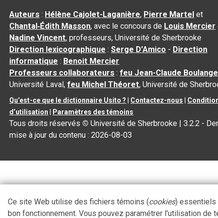
Auteurs
:
Hélène Cajolet-Laganière
,
Pierre Martel
et
Chantal‑Édith Masson
, avec le concours de
Louis Mercier
Nadine Vincent
, professeurs, Université de Sherbrooke
Direction lexicographique
:
Serge D’Amico
-
Direction
informatique
:
Benoit Mercier
Professeurs collaborateurs
:
feu Jean-Claude Boulange
Université Laval,
feu Michel Théoret
, Université de Sherbr
Qu’est-ce que le dictionnaire Usito ?
|
Contactez-nous
|
Conditio
d’utilisation
|
Paramètres des témoins
Tous droits réservés
©
Université de Sherbrooke |
3.2.2
- Der
mise à jour du contenu :
2026-08-03
Ce site Web utilise des fichiers témoins (
cookies
) essentiels
bon fonctionnement. Vous pouvez paramétrer l'utilisation de 