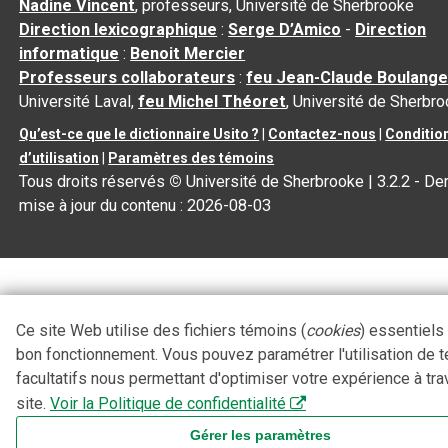
Nadine Vincent
, professeurs, Université de Sherbrooke
Direction lexicographique
:
Serge D’Amico
-
Direction
informatique
:
Benoit Mercier
Professeurs collaborateurs
:
feu Jean-Claude Boulange
Université Laval,
feu Michel Théoret
, Université de Sherbr
Qu’est-ce que le dictionnaire Usito ?
|
Contactez-nous
|
Conditio
d’utilisation
|
Paramètres des témoins
Tous droits réservés
©
Université de Sherbrooke |
3.2.2
- Der
mise à jour du contenu :
2026-08-03
Ce site Web utilise des fichiers témoins (
cookies
) essentiels
bon fonctionnement. Vous pouvez paramétrer l'utilisation de 
facultatifs nous permettant d'optimiser votre expérience à tra
site.
Voir la Politique de confidentialité
Gérer les paramètres