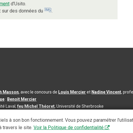
ment
d’Usito.
nt sur des données du
.
th Masson
, avec le concours de
Louis Mercier
et
Nadine Vincent
, prof
que
:
Benoit Mercier
ité Laval,
feu Michel Théoret
, Université de Sherbrooke
s d’utilisation
|
Paramètres des témoins
iels à son bon fonctionnement. Vous pouvez paramétrer l'utilisa
se à jour du contenu :
2026-08-03
 travers le site.
Voir la Politique de confidentialité