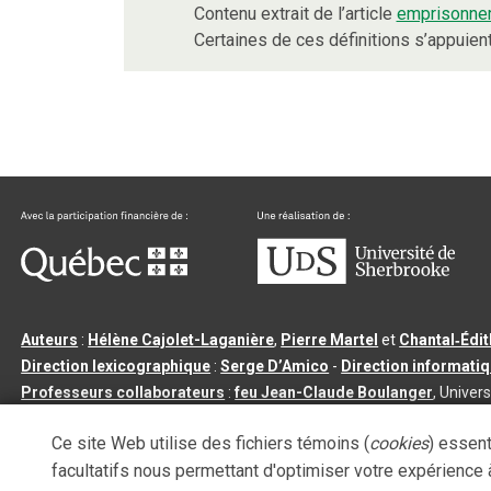
Contenu extrait de l’article
emprisonne
Certaines de ces définitions s’appuie
Auteurs
:
Hélène Cajolet-Laganière
,
Pierre Martel
et
Chantal‑Édi
Direction lexicographique
:
Serge D’Amico
-
Direction informati
Professeurs collaborateurs
:
feu Jean-Claude Boulanger
, Univers
Qu’est-ce que le dictionnaire Usito ?
|
Contactez-nous
|
Condition
Ce site Web utilise des fichiers témoins (
cookies
) essent
Tous droits réservés
©
Université de Sherbrooke |
3.2.2
- Dernière mi
facultatifs nous permettant d'optimiser votre expérience à