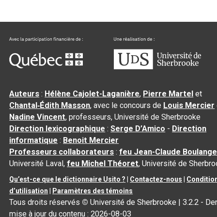
Auteurs
:
Hélène Cajolet-Laganière
,
Pierre Martel
et
Chantal‑Édith Masson
, avec le concours de
Louis Mercier
Nadine Vincent
, professeurs, Université de Sherbrooke
Direction lexicographique
:
Serge D’Amico
-
Direction
informatique
:
Benoit Mercier
Professeurs collaborateurs
:
feu Jean-Claude Boulange
Université Laval,
feu Michel Théoret
, Université de Sherbr
Qu’est-ce que le dictionnaire Usito ?
|
Contactez-nous
|
Conditio
d’utilisation
|
Paramètres des témoins
Tous droits réservés
©
Université de Sherbrooke |
3.2.2
- Der
mise à jour du contenu :
2026-08-03