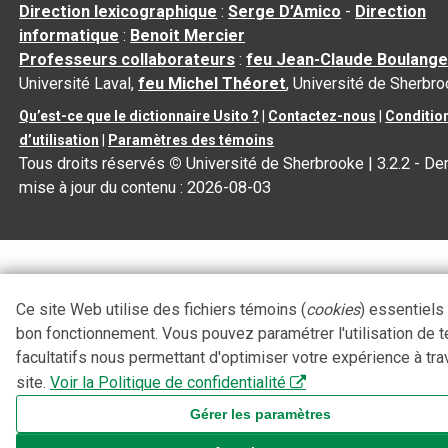
Direction lexicographique
:
Serge D’Amico
-
Direction
informatique
:
Benoit Mercier
Professeurs collaborateurs
:
feu Jean-Claude Boulange
Université Laval,
feu Michel Théoret
, Université de Sherbr
Qu’est-ce que le dictionnaire Usito ?
|
Contactez-nous
|
Conditio
d’utilisation
|
Paramètres des témoins
Tous droits réservés
©
Université de Sherbrooke |
3.2.2
- Der
mise à jour du contenu :
2026-08-03
Ce site Web utilise des fichiers témoins (
cookies
) essentiels
bon fonctionnement. Vous pouvez paramétrer l'utilisation de 
facultatifs nous permettant d'optimiser votre expérience à tra
site.
Voir la Politique de confidentialité
Gérer les paramètres