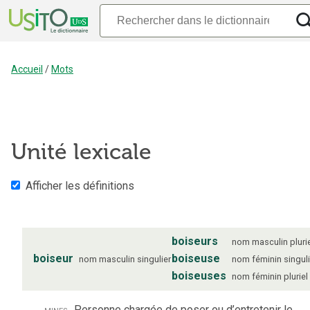
Accueil
/
Mots
Unité lexicale
Afficher les définitions
boiseurs
nom
masculin
pluri
boiseur
boiseuse
nom
masculin
singulier
nom
féminin
singul
boiseuses
nom
féminin
pluriel
mines
Personne chargée de poser ou d’entretenir le