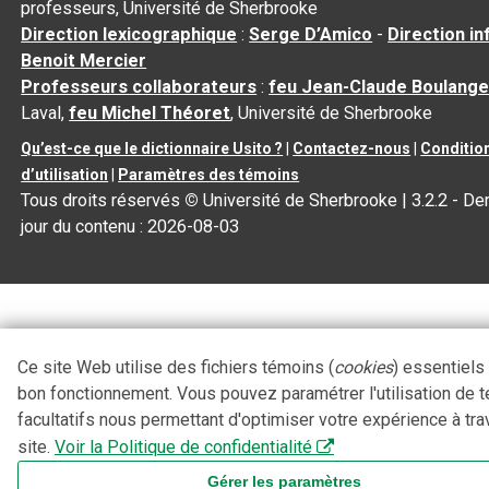
professeurs, Université de Sherbrooke
Direction lexicographique
:
Serge D’Amico
-
Direction i
Benoit Mercier
Professeurs collaborateurs
:
feu Jean-Claude Boulange
Laval,
feu Michel Théoret
, Université de Sherbrooke
Qu’est-ce que le dictionnaire Usito ?
|
Contactez-nous
|
Conditio
d’utilisation
|
Paramètres des témoins
Tous droits réservés
©
Université de Sherbrooke |
3.2.2
- Der
jour du contenu :
2026-08-03
Ce site Web utilise des fichiers témoins (
cookies
) essentiels
bon fonctionnement. Vous pouvez paramétrer l'utilisation de 
facultatifs nous permettant d'optimiser votre expérience à tra
site.
Voir la Politique de confidentialité
Gérer les paramètres