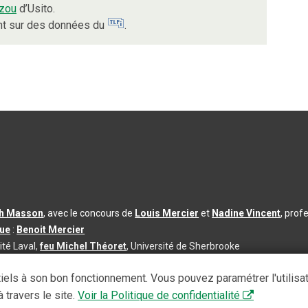
izou
d’Usito.
ent sur des données du
.
th Masson
, avec le concours de
Louis Mercier
et
Nadine Vincent
, prof
que
:
Benoit Mercier
ité Laval,
feu Michel Théoret
, Université de Sherbrooke
s d’utilisation
|
Paramètres des témoins
iels à son bon fonctionnement. Vous pouvez paramétrer l'utilisa
se à jour du contenu :
2026-08-03
 travers le site.
Voir la Politique de confidentialité