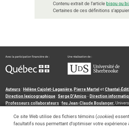
Contenu extrait de l’article
bisou ou b
Certaines de ces définitions s’appui
Auteurs
:
Hélène Cajolet-Laganière
,
Pierre Martel
et
Chantal‑Édi
Direction lexicographique
:
Serge D’Amico
-
Direction informati
Professeurs collaborateurs
:
feu Jean-Claude Boulanger
, Univers
Qu’est-ce que le dictionnaire Usito ?
|
Contactez-nous
|
Condition
Ce site Web utilise des fichiers témoins (
cookies
) essent
Tous droits réservés
©
Université de Sherbrooke |
3.2.2
- Dernière mi
facultatifs nous permettant d'optimiser votre expérience à