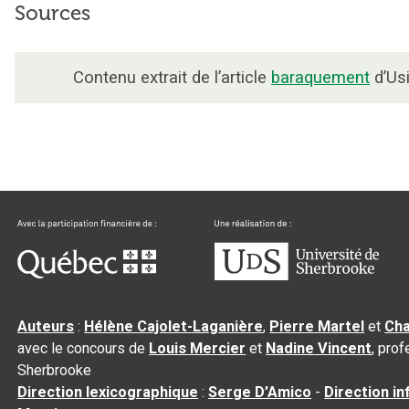
Sources
Contenu extrait de l’article
baraquement
d’Usi
Auteurs
:
Hélène Cajolet-Laganière
,
Pierre Martel
et
Cha
avec le concours de
Louis Mercier
et
Nadine Vincent
, pro
Sherbrooke
Direction lexicographique
:
Serge D’Amico
-
Direction i