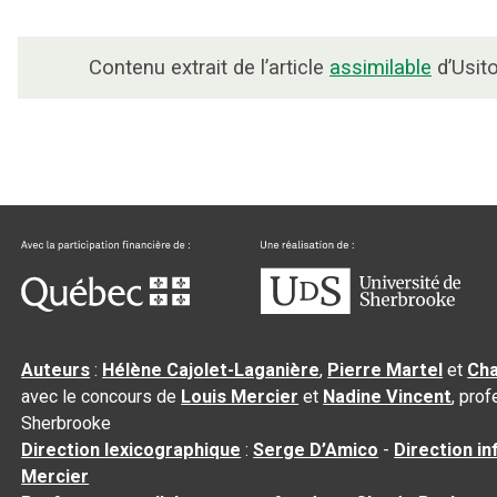
Contenu extrait de l’article
assimilable
d’Usito
Auteurs
:
Hélène Cajolet-Laganière
,
Pierre Martel
et
Cha
avec le concours de
Louis Mercier
et
Nadine Vincent
, pro
Sherbrooke
Direction lexicographique
:
Serge D’Amico
-
Direction i
Mercier