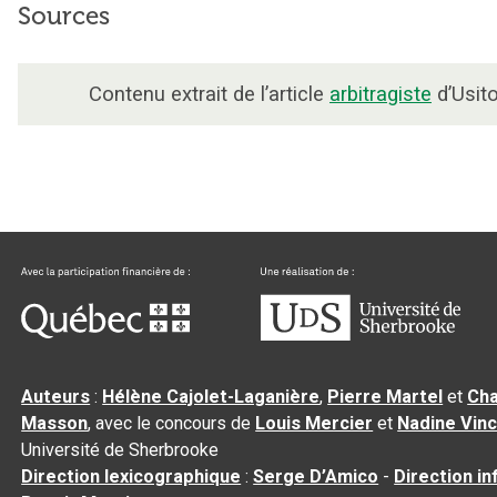
Sources
Contenu extrait de l’article
arbitragiste
d’Usito
Auteurs
:
Hélène Cajolet-Laganière
,
Pierre Martel
et
Cha
Masson
, avec le concours de
Louis Mercier
et
Nadine Vin
Université de Sherbrooke
Direction lexicographique
:
Serge D’Amico
-
Direction i