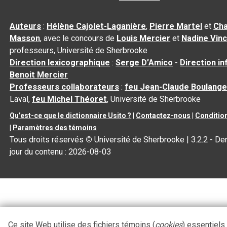
Auteurs
:
Hélène Cajolet-Laganière
,
Pierre Martel
et
Cha
Masson
, avec le concours de
Louis Mercier
et
Nadine Vin
professeurs, Université de Sherbrooke
Direction lexicographique
:
Serge D’Amico
-
Direction i
Benoit Mercier
Professeurs collaborateurs
:
feu Jean-Claude Boulange
Laval,
feu Michel Théoret
, Université de Sherbrooke
Qu’est-ce que le dictionnaire Usito ?
|
Contactez-nous
|
Condition
|
Paramètres des témoins
Tous droits réservés
©
Université de Sherbrooke |
3.2.2
- Der
jour du contenu :
2026-08-03
Ce site Web utilise des fichiers témoins (
cookies
) essentiels