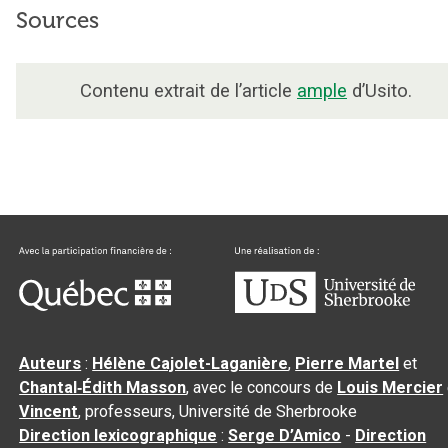
Sources
Contenu extrait de l’article
ample
d’Usito.
Auteurs
:
Hélène Cajolet-Laganière
,
Pierre Martel
et
Chantal‑Édith Masson
, avec le concours de
Louis Mercier
Vincent
, professeurs, Université de Sherbrooke
Direction lexicographique
:
Serge D’Amico
-
Direction