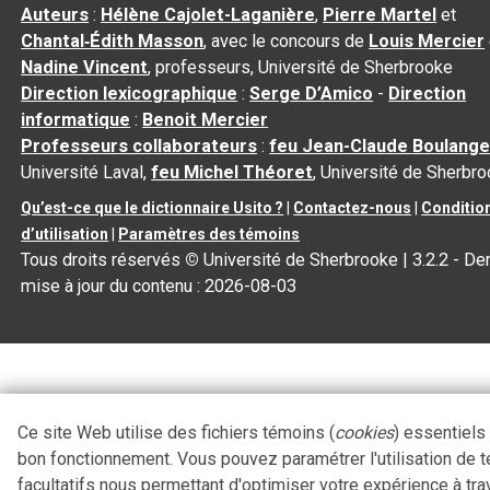
Auteurs
:
Hélène Cajolet-Laganière
,
Pierre Martel
et
Chantal‑Édith Masson
, avec le concours de
Louis Mercier
Nadine Vincent
, professeurs, Université de Sherbrooke
Direction lexicographique
:
Serge D’Amico
-
Direction
informatique
:
Benoit Mercier
Professeurs collaborateurs
:
feu Jean-Claude Boulange
Université Laval,
feu Michel Théoret
, Université de Sherbr
Qu’est-ce que le dictionnaire Usito ?
|
Contactez-nous
|
Conditio
d’utilisation
|
Paramètres des témoins
Tous droits réservés
©
Université de Sherbrooke |
3.2.2
- Der
mise à jour du contenu :
2026-08-03
Ce site Web utilise des fichiers témoins (
cookies
) essentiels
bon fonctionnement. Vous pouvez paramétrer l'utilisation de 
facultatifs nous permettant d'optimiser votre expérience à tra