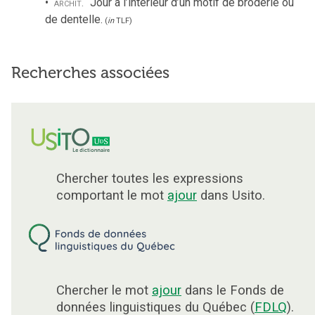
archit.
Jour à l’intérieur d’un motif de broderie ou
de dentelle.
(
in
TLF
)
Recherches associées
Chercher toutes les expressions
comportant le mot
ajour
dans Usito.
Chercher le mot
ajour
dans le Fonds de
données linguistiques du Québec (
FDLQ
).