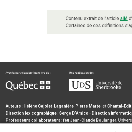
Contenu extrait de l’article
ailé
d’
Certaines de ces définitions s’
Auteurs
:
Hélène Cajolet-Laganière
,
Pierre Martel
et
Chantal‑Édi
Direction lexicographique
:
Serge D’Amico
-
Direction informati
Professeurs collaborateurs
:
feu Jean-Claude Boulanger
, Univers
Qu’est-ce que le dictionnaire Usito ?
|
Contactez-nous
|
Condition