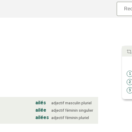
1
2
3
ailés
adjectif
masculin
pluriel
ailée
adjectif
féminin
singulier
ailées
adjectif
féminin
pluriel