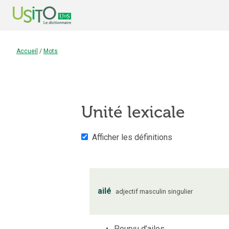
Accueil
/
Mots
Unité lexicale
Afficher les définitions
ailé
adjectif
masculin
singulier
Pourvu d’ailes.