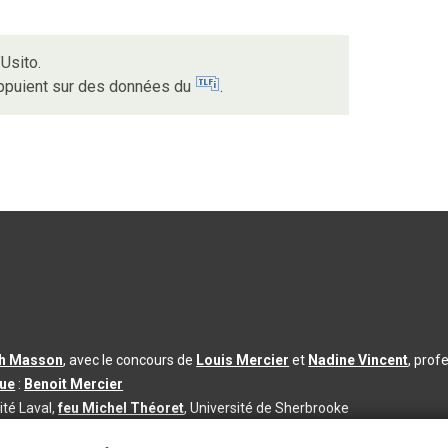
Usito.
appuient sur des données du
.
th Masson
, avec le concours de
Louis Mercier
et
Nadine Vincent
, prof
que
:
Benoit Mercier
ité Laval,
feu Michel Théoret
, Université de Sherbrooke
s d’utilisation
|
Paramètres des témoins