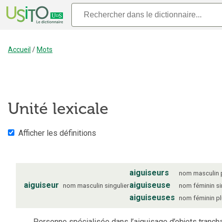
Accueil
/
Mots
Unité lexicale
Afficher les définitions
aiguiseurs
nom
masculin
aiguiseur
aiguiseuse
nom
masculin
singulier
nom
féminin
si
aiguiseuses
nom
féminin
pl
Personne spécialisée dans l’aiguisage d’objets trancha