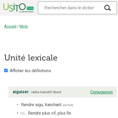
Accueil
/
Mots
Unité lexicale
Afficher les définitions
aiguiser
Conjugaison
verbe
transitif direct
Rendre aigu, tranchant.
(
in
TLF
)
fig.
Rendre plus vif, plus fin.