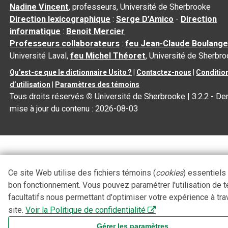
Nadine Vincent
, professeurs, Université de Sherbrooke
Direction lexicographique
:
Serge D’Amico
-
Direction
informatique
:
Benoit Mercier
Professeurs collaborateurs
:
feu Jean-Claude Boulange
Université Laval,
feu Michel Théoret
, Université de Sherbr
Qu’est-ce que le dictionnaire Usito ?
|
Contactez-nous
|
Conditio
d’utilisation
|
Paramètres des témoins
Tous droits réservés
©
Université de Sherbrooke |
3.2.2
- Der
mise à jour du contenu :
2026-08-03
Ce site Web utilise des fichiers témoins (
cookies
) essentiels
bon fonctionnement. Vous pouvez paramétrer l'utilisation de 
facultatifs nous permettant d'optimiser votre expérience à tra
site.
Voir la Politique de confidentialité
Gérer les paramètres