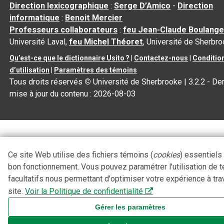
Direction lexicographique
:
Serge D’Amico
-
Direction
informatique
:
Benoit Mercier
Professeurs collaborateurs
:
feu Jean-Claude Boulange
Université Laval,
feu Michel Théoret
, Université de Sherbr
Qu’est-ce que le dictionnaire Usito ?
|
Contactez-nous
|
Conditio
d’utilisation
|
Paramètres des témoins
Tous droits réservés
©
Université de Sherbrooke |
3.2.2
- Der
mise à jour du contenu :
2026-08-03
Ce site Web utilise des fichiers témoins (
cookies
) essentiels
bon fonctionnement. Vous pouvez paramétrer l'utilisation de 
facultatifs nous permettant d'optimiser votre expérience à tra
site.
Voir la Politique de confidentialité
Gérer les paramètres