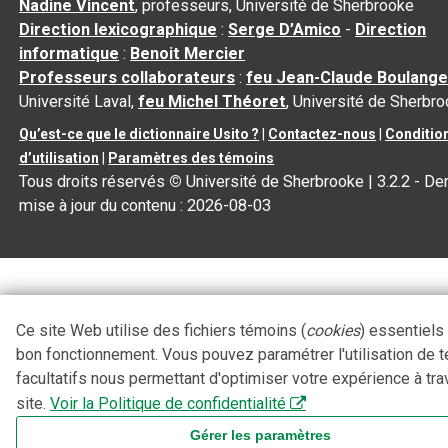
Nadine Vincent
, professeurs, Université de Sherbrooke
Direction lexicographique
:
Serge D’Amico
-
Direction
informatique
:
Benoit Mercier
Professeurs collaborateurs
:
feu Jean-Claude Boulange
Université Laval,
feu Michel Théoret
, Université de Sherbr
Qu’est-ce que le dictionnaire Usito ?
|
Contactez-nous
|
Conditio
d’utilisation
|
Paramètres des témoins
Tous droits réservés
©
Université de Sherbrooke |
3.2.2
- Der
mise à jour du contenu :
2026-08-03
Ce site Web utilise des fichiers témoins (
cookies
) essentiels
bon fonctionnement. Vous pouvez paramétrer l'utilisation de 
facultatifs nous permettant d'optimiser votre expérience à tra
site.
Voir la Politique de confidentialité
Gérer les paramètres