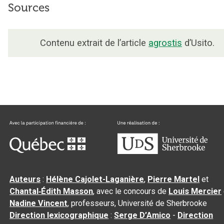
Sources
Contenu extrait de l’article
agrostis
d’Usito.
Auteurs
:
Hélène Cajolet-Laganière
,
Pierre Martel
et
Chantal‑Édith Masson
, avec le concours de
Louis Mercier
Nadine Vincent
, professeurs, Université de Sherbrooke
Direction lexicographique
:
Serge D’Amico
-
Direction