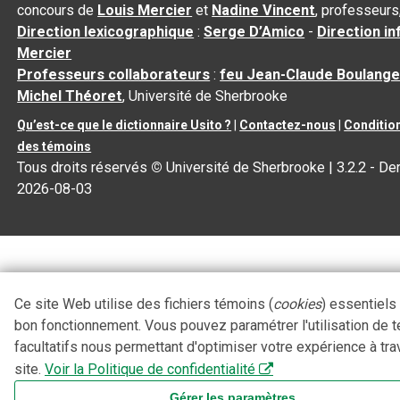
concours de
Louis Mercier
et
Nadine Vincent
, professeurs
Direction lexicographique
:
Serge D’Amico
-
Direction i
Mercier
Professeurs collaborateurs
:
feu Jean-Claude Boulange
Michel Théoret
, Université de Sherbrooke
Qu’est-ce que le dictionnaire Usito ?
|
Contactez-nous
|
Condition
des témoins
Tous droits réservés
©
Université de Sherbrooke |
3.2.2
- Der
2026-08-03
Ce site Web utilise des fichiers témoins (
cookies
) essentiels
bon fonctionnement. Vous pouvez paramétrer l'utilisation de 
facultatifs nous permettant d'optimiser votre expérience à tra
site.
Voir la Politique de confidentialité
Gérer les paramètres