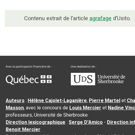
Contenu extrait de l’article
agrafage
d’Usito.
Auteurs
:
Hélène Cajolet-Laganière
,
Pierre Martel
et
Cha
Masson
, avec le concours de
Louis Mercier
et
Nadine Vin
professeurs, Université de Sherbrooke
Direction lexicographique
:
Serge D’Amico
-
Direction i
Benoit Mercier