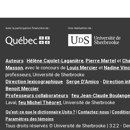
Auteurs
:
Hélène Cajolet-Laganière
,
Pierre Martel
et
Cha
Masson
, avec le concours de
Louis Mercier
et
Nadine Vin
professeurs, Université de Sherbrooke
Direction lexicographique
:
Serge D’Amico
-
Direction i
Benoit Mercier
Professeurs collaborateurs
:
feu Jean-Claude Boulange
Laval,
feu Michel Théoret
, Université de Sherbrooke
Qu’est-ce que le dictionnaire Usito ?
|
Contactez-nous
|
Condition
Paramètres des témoins
Tous droits réservés
©
Université de Sherbrooke |
3.2.2
- Der