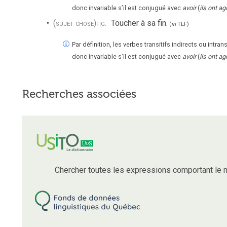
donc invariable s’il est conjugué avec
avoir
(
ils ont a
(sujet chose)
fig.
Toucher à sa fin.
(
in
TLF
)
Par définition, les verbes transitifs indirects ou intr
donc invariable s’il est conjugué avec
avoir
(
ils ont a
Recherches associées
Chercher toutes les expressions comportant le