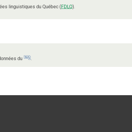
es linguistiques du Québec (
FDLQ
).
s données du
.