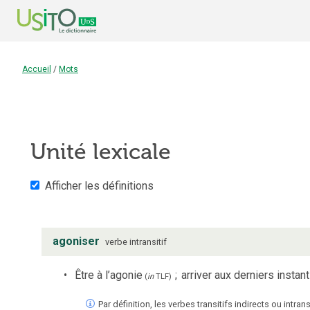
Accueil
/
Mots
Unité lexicale
Afficher les définitions
agoniser
verbe
intransitif
Être à l’agonie
;
arriver aux derniers instan
(
in
TLF
)
Par définition, les verbes transitifs indirects ou intr