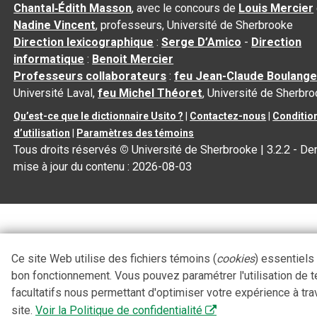
Chantal‑Édith Masson
, avec le concours de
Louis Mercier
Nadine Vincent
, professeurs, Université de Sherbrooke
Direction lexicographique
:
Serge D’Amico
-
Direction
informatique
:
Benoit Mercier
Professeurs collaborateurs
:
feu Jean-Claude Boulange
Université Laval,
feu Michel Théoret
, Université de Sherbr
Qu’est-ce que le dictionnaire Usito ?
|
Contactez-nous
|
Conditio
d’utilisation
|
Paramètres des témoins
Tous droits réservés
©
Université de Sherbrooke |
3.2.2
- Der
mise à jour du contenu :
2026-08-03
Ce site Web utilise des fichiers témoins (
cookies
) essentiels
bon fonctionnement. Vous pouvez paramétrer l'utilisation de 
facultatifs nous permettant d'optimiser votre expérience à tra
site.
Voir la Politique de confidentialité