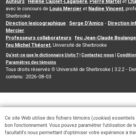
Auteurs
:
Hélène Cajolet-Laganière
,
Pierre Martel
et
Cha
avec le concours de
Louis Mercier
et
Nadine Vincent
, pro
Sherbrooke
Direction lexicographique
:
Serge D’Amico
-
Direction i
Mercier
Professeurs collaborateurs
:
feu Jean-Claude Boulange
feu Michel Théoret
, Université de Sherbrooke
Qu’est-ce que le dictionnaire Usito ?
|
Contactez-nous
|
Condition
Paramètres des témoins
Tous droits réservés
©
Université de Sherbrooke |
3.2.2
- Der
contenu :
2026-08-03
Ce site Web utilise des fichiers témoins (
cookies
) essentiels
bon fonctionnement. Vous pouvez paramétrer l'utilisation de 
facultatifs nous permettant d'optimiser votre expérience à tra