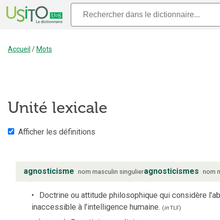
Accueil
/
Mots
Unité lexicale
Afficher les définitions
agnosticisme
agnosticismes
nom
masculin
singulier
nom
Doctrine ou attitude philosophique qui considère l’a
inaccessible à l’intelligence humaine.
(
in
TLF
)