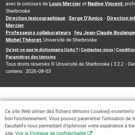
avec le concours de
Louis Mercier
et
Nadine Vincent
, pro
Sherbrooke
Direction lexicographique
:
Serge D’Amico
-
Direction i
Mercier
Professeurs collaborateurs
:
feu Jean-Claude Boulange
Michel Théoret
, Université de Sherbrooke
Qu’est-ce que le dictionnaire Usito ?
|
Contactez-nous
|
Condition
Paramètres des témoins
Tous droits réservés
©
Université de Sherbrooke |
3.2.2
- Der
contenu :
2026-08-03
Ce site Web utilise des fichiers témoins (
cookies
) essentiels
bon fonctionnement. Vous pouvez paramétrer l'utilisation de 
facultatifs nous permettant d'optimiser votre expérience à tra
site.
Voir la Politique de confidentialité