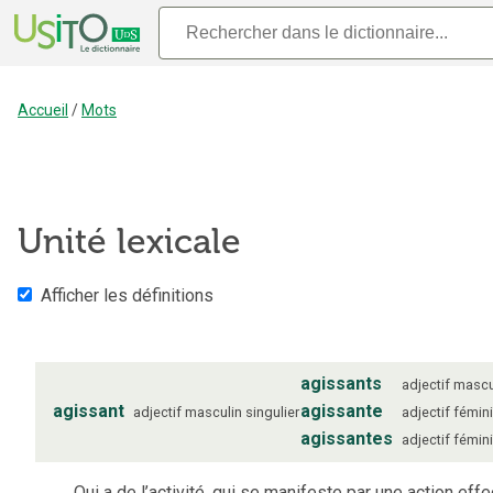
Accueil
/
Mots
Unité lexicale
Afficher les définitions
agissants
adjectif
mascu
agissant
agissante
adjectif
masculin
singulier
adjectif
fémin
agissantes
adjectif
fémin
Qui a de l’activité, qui se manifeste par une action effe