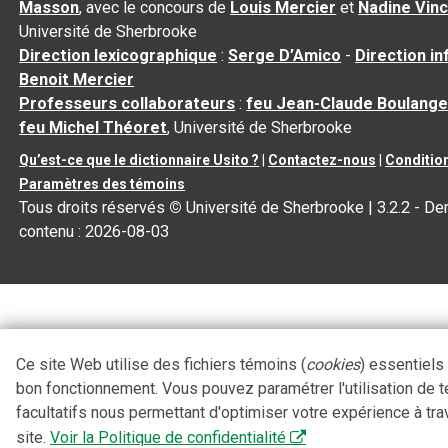
Masson
, avec le concours de
Louis Mercier
et
Nadine Vin
Université de Sherbrooke
Direction lexicographique
:
Serge D’Amico
-
Direction i
Benoit Mercier
Professeurs collaborateurs
:
feu Jean-Claude Boulange
feu Michel Théoret
, Université de Sherbrooke
Qu’est-ce que le dictionnaire Usito ?
|
Contactez-nous
|
Condition
Paramètres des témoins
Tous droits réservés
©
Université de Sherbrooke |
3.2.2
- Der
contenu :
2026-08-03
Ce site Web utilise des fichiers témoins (
cookies
) essentiels
bon fonctionnement. Vous pouvez paramétrer l'utilisation de 
facultatifs nous permettant d'optimiser votre expérience à tra
site.
Voir la Politique de confidentialité