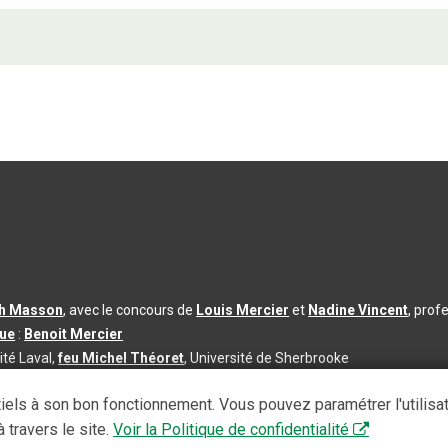
th Masson
, avec le concours de
Louis Mercier
et
Nadine Vincent
, prof
que
:
Benoit Mercier
ité Laval,
feu Michel Théoret
, Université de Sherbrooke
s d’utilisation
|
Paramètres des témoins
iels à son bon fonctionnement. Vous pouvez paramétrer l'utilisa
se à jour du contenu :
2026-08-03
 travers le site.
Voir la Politique de confidentialité