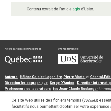
Contenu extrait de l’article
agio
d’Usito.
Auteurs
:
Hélène Cajolet-Laganière
,
Pierre Martel
et
Chantal‑Édi
Direction lexicographique
:
Serge D’Amico
-
Direction informati
Professeurs collaborateurs
:
feu Jean-Claude Boulanger
, Univers
Qu’est-ce que le dictionnaire Usito ?
|
Contactez-nous
|
Condition
Ce site Web utilise des fichiers témoins (
cookies
) essent
Tous droits réservés
©
Université de Sherbrooke |
3.2.2
- Dernière mi
facultatifs nous permettant d'optimiser votre expérience à