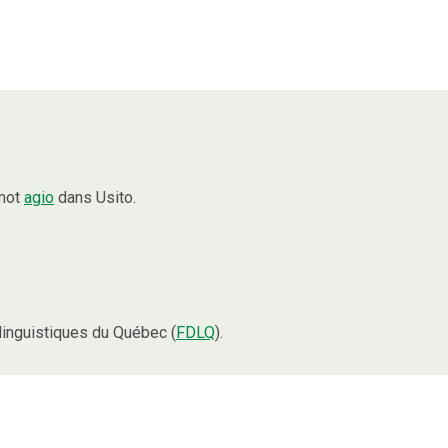
 mot
agio
dans Usito.
inguistiques du Québec (
FDLQ
).