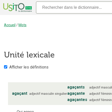
Accueil
/
Mots
Unité lexicale
Afficher les définitions
agaçants
adjectif
mascul
agaçant
agaçante
adjectif
masculin
singulier
adjectif
féminin
agaçantes
adjectif
féminin
Qui agace.